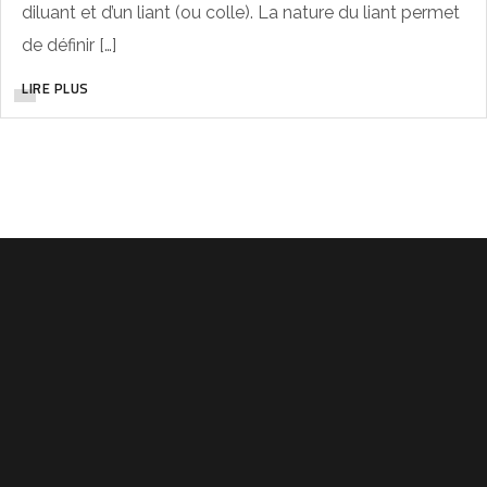
diluant et d’un liant (ou colle). La nature du liant permet
de définir […]
LIRE PLUS